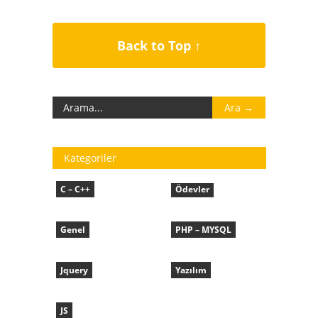
Back to Top ↑
Kategoriler
C – C++
Ödevler
Genel
PHP – MYSQL
Jquery
Yazılım
JS