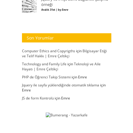
örneği
Aralık 31st | by
Emre
Son Yorumlar
Computer Ethics and Copyrigths
için
Bilgisayar Etiği
ve Telif Hakkı | Emre Çeltikçi
Technology and Family Life
için
Teknoloji ve Aile
Hayatı | Emre Çeltikçi
PHP de Öğrenci Takip Sistemi
için
Emre
Jquery ile sayfa yüklendiğinde otomatik tıklama
için
Emre
JS de form Kontrolü
için
Emre