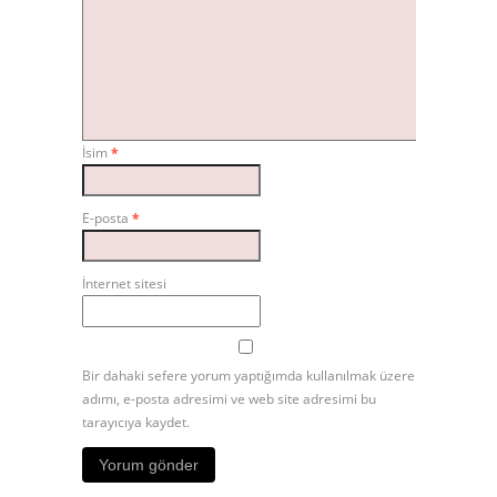
İsim
*
E-posta
*
İnternet sitesi
Bir dahaki sefere yorum yaptığımda kullanılmak üzere
adımı, e-posta adresimi ve web site adresimi bu
tarayıcıya kaydet.