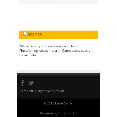
RSS
WP ‘de resim yüklerken karşılaşılan hata
Php Warning: session_start(): Cannot send session
cookie hatası
Emre Çeltikçi Kişisel Web Sitesidir.
© 2013 Emre Çeltilçi
Powered by
Emre Çeltikçi