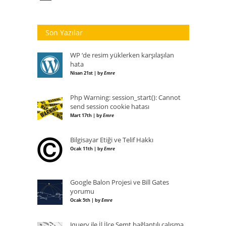
Son Yazılar
WP ‘de resim yüklerken karşılaşılan
hata
Nisan 21st | by
Emre
Php Warning: session_start(): Cannot
send session cookie hatası
Mart 17th | by
Emre
Bilgisayar Etiği ve Telif Hakkı
Ocak 11th | by
Emre
Google Balon Projesi ve Bill Gates
yorumu
Ocak 5th | by
Emre
Jquery ile İl İlçe Semt bağlantılı çalışma