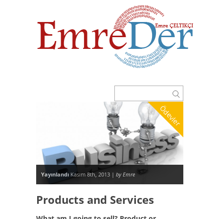
Ödevler
Yayınlandı
Kasım 8th, 2013 |
by Emre
Products and Services
What am I going to sell? Product or