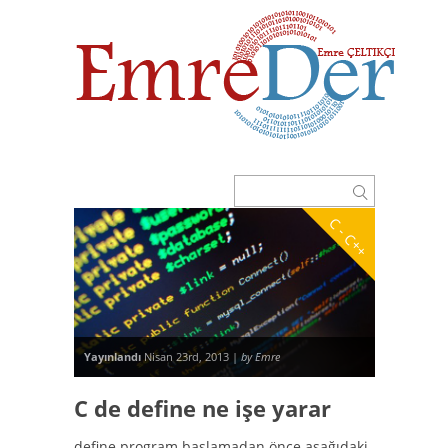
C - C++
Yayınlandı
Nisan 23rd, 2013 |
by Emre
C de define ne işe yarar
define program başlamadan önce aşağıdaki