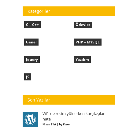
Kategoriler
C – C++
Ödevler
Genel
PHP – MYSQL
Jquery
Yazılım
JS
Son Yazılar
WP ‘de resim yüklerken karşılaşılan
hata
Nisan 21st | by
Emre