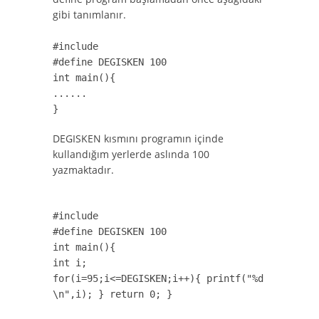
gibi tanımlanır.
#include
#define DEGISKEN 100
int main(){
......
}
DEGISKEN kısmını programın içinde
kullandığım yerlerde aslında 100
yazmaktadır.
#include
#define DEGISKEN 100
int main(){
int i;
for(i=95;i<=DEGISKEN;i++){ printf("%d
\n",i); } return 0; }