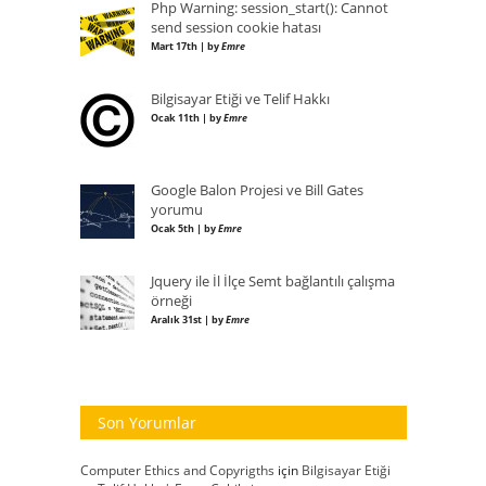
Php Warning: session_start(): Cannot
send session cookie hatası
Mart 17th | by
Emre
Bilgisayar Etiği ve Telif Hakkı
Ocak 11th | by
Emre
Google Balon Projesi ve Bill Gates
yorumu
Ocak 5th | by
Emre
Jquery ile İl İlçe Semt bağlantılı çalışma
örneği
Aralık 31st | by
Emre
Son Yorumlar
Computer Ethics and Copyrigths
için
Bilgisayar Etiği