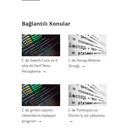
Bağlantılı Konular
C de Switch Case ve if
C de Hesap Makina
→
else ile Harf Notu
Örneği
→
Hesaplama
C de girilen sayının
C de Fonksiyon ve
rakamlarını toplayan
Dizinin iç içe çalışması
→
→
program