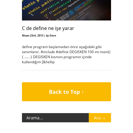
C de define ne işe yarar
Nisan 23rd, 2013 |
by Emre
define program başlamadan önce aşağıdaki gibi
tanımlanır. #include #define DEGISKEN 100 int main()
{ ...... } DEGISKEN kısmını programın içinde
kullandığım [&hellip
Back to Top ↑