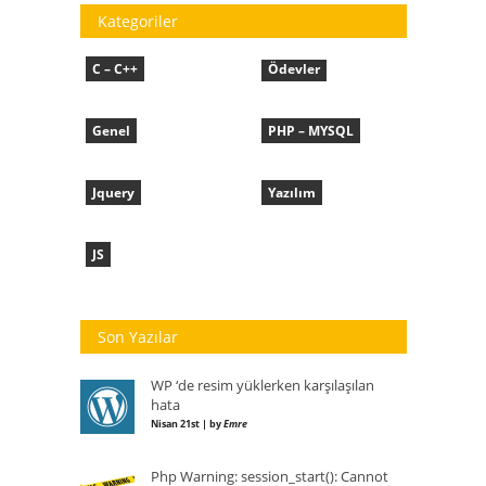
Kategoriler
C – C++
Ödevler
Genel
PHP – MYSQL
Jquery
Yazılım
JS
Son Yazılar
WP ‘de resim yüklerken karşılaşılan
hata
Nisan 21st | by
Emre
Php Warning: session_start(): Cannot