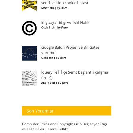
send session cookie hatası
Mart 17th | by
Emre
Bilgisayar Etiği ve Telif Hakkı
Ocak 11th | by
Emre
Google Balon Projesi ve Bill Gates
yorumu
Ocak 5th | by
Emre
Jquery ile İl İlçe Semt bağlantılı çalışma
örneği
Aralık 31st | by
Emre
Son Yorumlar
Computer Ethics and Copyrigths
için
Bilgisayar Etiği
ve Telif Hakkı | Emre Çeltikçi