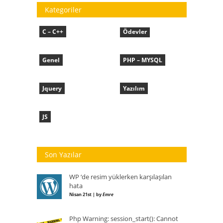
Kategoriler
C – C++
Ödevler
Genel
PHP – MYSQL
Jquery
Yazılım
JS
Son Yazılar
WP ‘de resim yüklerken karşılaşılan
hata
Nisan 21st | by
Emre
Php Warning: session_start(): Cannot