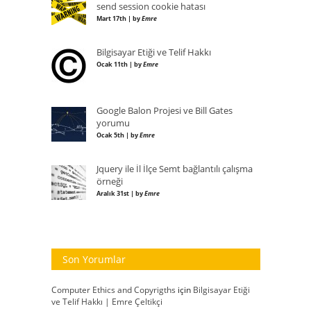
send session cookie hatası
Mart 17th | by
Emre
Bilgisayar Etiği ve Telif Hakkı
Ocak 11th | by
Emre
Google Balon Projesi ve Bill Gates
yorumu
Ocak 5th | by
Emre
Jquery ile İl İlçe Semt bağlantılı çalışma
örneği
Aralık 31st | by
Emre
Son Yorumlar
Computer Ethics and Copyrigths
için
Bilgisayar Etiği
ve Telif Hakkı | Emre Çeltikçi