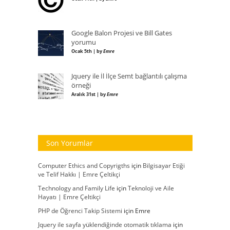
Google Balon Projesi ve Bill Gates
yorumu
Ocak 5th | by
Emre
Jquery ile İl İlçe Semt bağlantılı çalışma
örneği
Aralık 31st | by
Emre
Son Yorumlar
Computer Ethics and Copyrigths
için
Bilgisayar Etiği
ve Telif Hakkı | Emre Çeltikçi
Technology and Family Life
için
Teknoloji ve Aile
Hayatı | Emre Çeltikçi
PHP de Öğrenci Takip Sistemi
için
Emre
Jquery ile sayfa yüklendiğinde otomatik tıklama
için