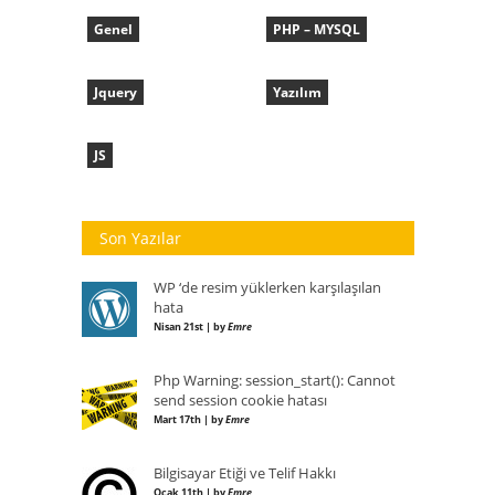
Genel
PHP – MYSQL
Jquery
Yazılım
JS
Son Yazılar
WP ‘de resim yüklerken karşılaşılan
hata
Nisan 21st | by
Emre
Php Warning: session_start(): Cannot
send session cookie hatası
Mart 17th | by
Emre
Bilgisayar Etiği ve Telif Hakkı
Ocak 11th | by
Emre